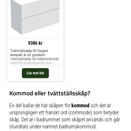
9386 kr
Tvättställsskåp Ifö Elegant
kompakt är ett grundare
tvättställsskåp för möbeltvättställ
med två mjukstängande lådor.
Skåpet är tillverkat i fukttålig
melaminskiva. Justerbara
Läs mer här
upphängningsbeslag, vattenlås,
flexibel avloppsslang och pop-up
bottenventil ingår.
Kommod eller tvättställsskåp?
En del kallar de här skåpen för
kommod
och det är
ursprungligen ett franskt ord (
commode
) som betyder
skåp. Det är i badrummet som skåpet används och går
stundtals under namnet badrumskommod.