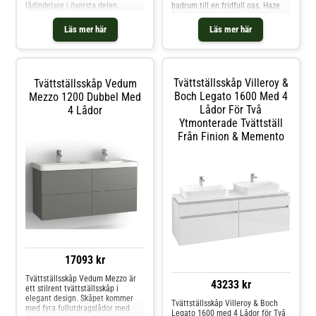
lådindelare i översta delen.
badrum till en fridfull oas. Haze
med sina vackra proportioner och
en låda, ett självsäkert och
Läs mer här
Läs mer här
stilfullt val. Tvättstället av porslin
har en mjukt formad ho och stora
avställningsytor samt
överfyllnadsskydd. Hafa Haze
tvättställsskåp finns i matt grönt
Tvättställsskåp Villeroy &
Tvättställsskåp Vedum
och kommer färdigmonterade.
Badrumsskåpet är enkelt att
Boch Legato 1600 Med 4
Mezzo 1200 Dubbel Med
installera med väggskena och
Lådor För Två
4 Lådor
justerbara upphängningsbeslag.
Ytmonterade Tvättställ
Det är dessutom förberett för
både vägg- och golvavlopp och
Från Finion & Memento
har en stor mjukstängande låda
som erbjuder gott om förvaring.
Välj till handtag efter stil och
komplettera med blandare,
bottenventil och vattenlås.
17093 kr
Tvättställsskåp Vedum Mezzo är
43233 kr
ett stilrent tvättställsskåp i
elegant design. Skåpet kommer
Tvättställsskåp Villeroy & Boch
med fyra fullutdragslådor med
Legato 1600 med 4 Lådor för Två