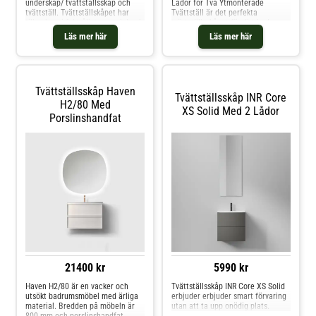
underskåp/ tvättställsskåp och
Lådor för Två Ytmonterade
tvättställ. Tvättställskåpet har
Tvättställ är det perfekta
tillverkats i fukttåligt material och
tvättställsskåpet för ditt badrum.
har två mjukstängande lådor med
Kommoden är en del av Villeroy &
Läs mer här
Läs mer här
lådmattor.
Boch populära serie Legato och
består av 24 varianter anpassade
för ovanpåliggande tvättställ.
Tvättställsskåp Haven
Tvättställsskåp INR Core
H2/80 Med
XS Solid Med 2 Lådor
Porslinshandfat
21400 kr
5990 kr
Haven H2/80 är en vacker och
Tvättställsskåp INR Core XS Solid
utsökt badrumsmöbel med ärliga
erbjuder erbjuder smart förvaring
material. Bredden på möbeln är
utan att ta upp onödig plats.
800 mm och porslinshandfat