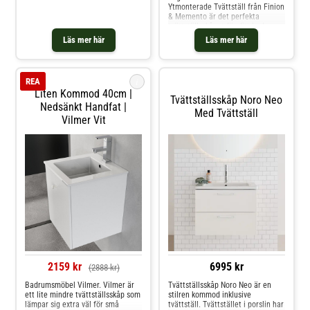
dämpning. Detta svensktillverkade
Ytmonterade Tvättställ från Finion
tvättställsskåp går att kombinera i
& Memento är det perfekta
olika utförande så att du kan sätta
tvättställsskåpet för ditt badrum.
din egen prägel. Mezzo är en
Kommoden är en del av Villeroy &
Läs mer här
Läs mer här
badrumsserie med moderna
Boch populära serie Legato och
funktioner och personlig design.
består av 24 varianter anpassade
för ovanpåliggande tvättställ.
i
REA
Liten Kommod 40cm |
Tvättställsskåp Noro Neo
Nedsänkt Handfat |
Med Tvättställ
Vilmer Vit
2159 kr
6995 kr
(2888 kr)
Badrumsmöbel Vilmer. Vilmer är
Tvättställsskåp Noro Neo är en
ett lite mindre tvättställsskåp som
stilren kommod inklusive
lämpar sig extra väl för små
tvättställ. Tvättstället i porslin har