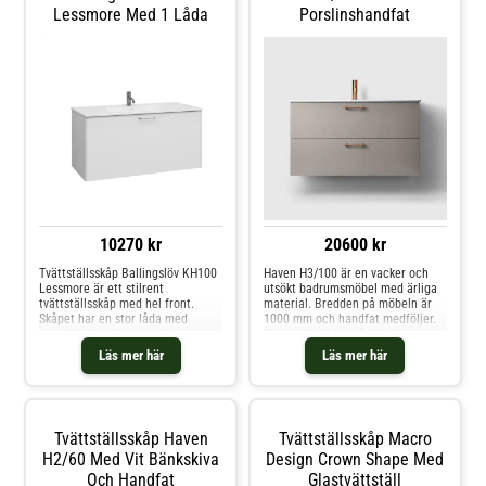
Lessmore Med 1 Låda
Porslinshandfat
10270 kr
20600 kr
Tvättställsskåp Ballingslöv KH100
Haven H3/100 är en vacker och
Lessmore är ett stilrent
utsökt badrumsmöbel med ärliga
tvättställsskåp med hel front.
material. Bredden på möbeln är
Skåpet har en stor låda med
1000 mm och handfat medföljer.
singellucka och en mindre
Passar utmärkt i såväl större som
innanförliggande låda för smart
mindre badrum.
Läs mer här
Läs mer här
förvaring.
Tvättställsskåp Haven
Tvättställsskåp Macro
H2/60 Med Vit Bänkskiva
Design Crown Shape Med
Och Handfat
Glastvättställ