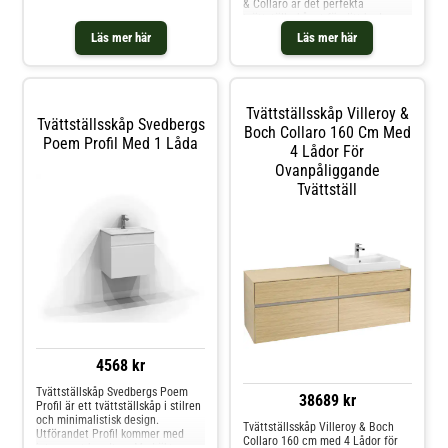
& Collaro är det perfekta
bänkskivor. Dekton är ett
tvättställsskåpet för ditt badrum.
kompositmaterial och med hög
Kommoden är en del av Villeroy &
Läs mer här
Läs mer här
slitstyrka, mycket lätt att
Boch populära serie Finion och
underhålla och tål starka
består av 360 varianter anpassade
rengöringsmedel.
för fristående tvättställ.
Tvättställsskåp Villeroy &
Tvättställsskåp Svedbergs
Boch Collaro 160 Cm Med
Poem Profil Med 1 Låda
4 Lådor För
Ovanpåliggande
Tvättställ
4568 kr
Tvättställskåp Svedbergs Poem
38689 kr
Profil är ett tvättställskåp i stilren
och minimalistisk design.
Tvättställsskåp Villeroy & Boch
Utförandet Profil kommer med
Collaro 160 cm med 4 Lådor för
integrerat handtag. Med äkta