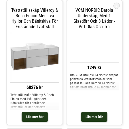
Möbeln är förberedd för både
i
golv- och väggavlopp och har
Tvättställsskåp Villeroy &
VCM NORDIC Darola
justerbara upphängningsbeslag.
Boch Finion Med Två
Underskåp, Med 1
Hyllor Och Bänkskiva För
Glasdörr Och 3 Lådor -
Fristående Tvättställ
Vitt Glas Och Trä
1249 kr
Om VCM GroupVCM Nordic skapar
prisvärda kvalitetsmöbler som
passar in i alla hem.VCM Nordic
68276 kr
har ett brett utbud av möbler för
hemmets alla utrymmen och
Tvättställsskåp Villeroy & Boch
stunder, där funktionalitet går
Finion med Två Hyllor och
igen i alla.Vad du än letar efter i
Bänkskiva för Fristående
ditt hem kan du
Tvättställ är det perfekta
gåpåupptäcktsfärd i vårt stora
tvättställsskåpet för ditt badrum.
utbud av möbler från VCM Nordic.
Kommoden är en del av Villeroy &
Läs mer här
Läs mer här
Boch populära serie Finion och
består av 2880 varianter
anpassade för fristående