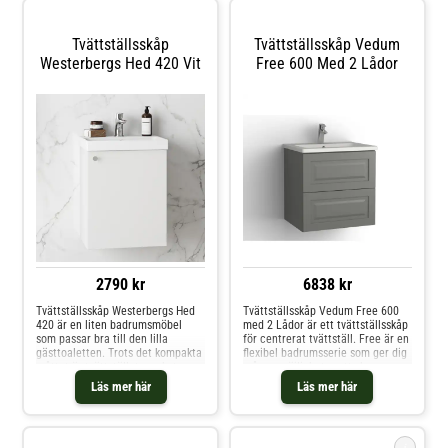
tvättställ.
Tvättställsskåp
Tvättställsskåp Vedum
Westerbergs Hed 420 Vit
Free 600 Med 2 Lådor
2790 kr
6838 kr
Tvättställsskåp Westerbergs Hed
Tvättställsskåp Vedum Free 600
420 är en liten badrumsmöbel
med 2 Lådor är ett tvättställsskåp
som passar bra till den lilla
för centrerat tvättställ. Free är en
gästtoaletten. Trots det kompakta
flexibel badrumsserie som ger dig
måttet är tvättstället mycket
många möjligheter att skapa en
rymligt. Du kan välja skåp med
lösning som passar dig och ditt
Läs mer här
Läs mer här
mjukstängande lucka, eller skåp
hem. Det enkla, balanserade
med två mjukstängande lådor,
formspråket gör att
inuti skåpet finns ett flyttbart
badrumsmöbeln kan få en både
hyllplan. Enkel montering med
modernt och traditionellt
i