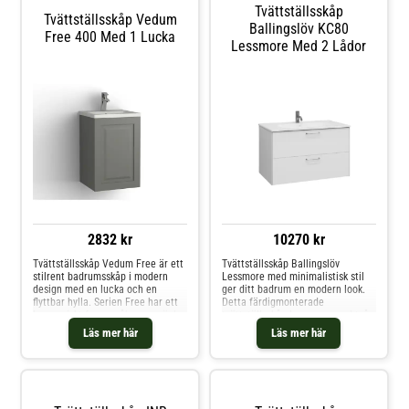
Tvättställsskåp
Tvättställsskåp Vedum
Ballingslöv KC80
Free 400 Med 1 Lucka
Lessmore Med 2 Lådor
2832 kr
10270 kr
Tvättställsskåp Vedum Free är ett
Tvättställsskåp Ballingslöv
stilrent badrumsskåp i modern
Lessmore med minimalistisk stil
design med en lucka och en
ger ditt badrum en modern look.
flyttbar hylla. Serien Free har ett
Detta färdigmonterade
harmoniskt formspråk som präglas
tvättställsskåp levereras med två
av balans och enkelhet.
mjukstängande lådor och
Läs mer här
Läs mer här
korkmatta i ett lådfack.