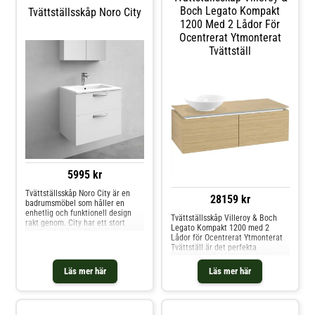
Boch Legato Kompakt
Tvättställsskåp Noro City
1200 Med 2 Lådor För
Ocentrerat Ytmonterat
Tvättställ
5995 kr
Tvättställsskåp Noro City är en
28159 kr
badrumsmöbel som håller en
enhetlig och funktionell design
Tvättställsskåp Villeroy & Boch
rakt genom. City har ett stort
Legato Kompakt 1200 med 2
urval av bredder, färger och
Lådor för Ocentrerat Ytmonterat
detaljer som enkelt kan anpassas
Tvättställ är det perfekta
för just ditt badrum.
tvättställsskåpet för ditt badrum.
Kommoden är en del av Villeroy &
Läs mer här
Läs mer här
Boch populära serie Legato och
består av 48 varianter anpassade
för ovanpåliggande tvättställ.