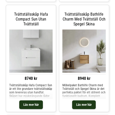
mjukstängande och rymliga lådor.
Tvättställsskåp Hafa
Tvättställsskåp Bathlife
Compact Sun Utan
Charm Med Tvättställ Och
Tvättställ
Spegel Skina
8740 kr
8940 kr
Tvättställsskåp Hafa Compact Sun
Möbelpaket Bathlife Charm med
är ett lite grundare tvättställsskåp
Tvättställ och Spegel Skina är det
som levereras utan handfat.
perfekta paktet för ett stilrent och
Skåpet har mjukstängande lådor
funktionellt badrum. Komplett
med insida i elegant antracit eller
med tvättställ, LED-spegel och
vitt beroende av färg på möbeln,
smart förvaring. Välj mellan olika
Läs mer här
Läs mer här
lådmattor och lådinredning av
färger.
bambu. Lådorna har fullutdrag
som gör innehållet lättåtkomligt.