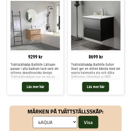
9299 kr
8699 kr
Tvättställskåp Bathlife Lättsam
Tvättställsskåp Bathlife Eufori
passar i alla badrum tack vare sin
Svart ger en stilren känsla med sin
stilrena skandinaviska design.
svarta halvmatta yta och släta
Tvättställsskåpen har en yta av
lådfronter, tillverkad av MDF.
lackerad ekfaner. Lacken ger
Tvättstället är i vitt porslin.
möbeln ett bra fuktmotstånd. För
Skåpet ger snygg och smart
Läs mer här
Läs mer här
bekvämlighet är möbeln utrustad
förvaring i de två lådorna (4 lådor
med mjukstängande lådor.
i bredd 1200 mm) som är
mjukstängande. Tvättställskåpet
har inbyggd belysning som drivs
med AA-batteri (ingår ej) och
MÄRKEN PÅ TVÄTTSTÄLLSSKÅP:
även eluttag (230 V).