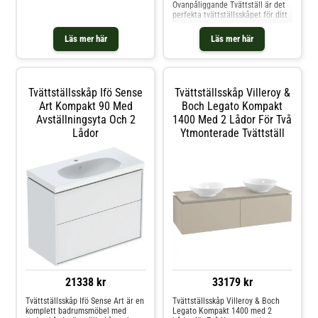
Ovanpåliggande Tvättställ är det
material och hantverk som ger ett
perfekta tvättställsskåpet för ditt
uttryck från naturnära nordiskt till
badrum. Kommoden är en del av
mörkt jordnära.
Villeroy & Boch populära serie
Läs mer här
Läs mer här
Collaro och består av 80 varianter
anpassade för ovanpåliggande
tvättställ.
Tvättställsskåp Ifö Sense
Tvättställsskåp Villeroy &
Art Kompakt 90 Med
Boch Legato Kompakt
Avställningsyta Och 2
1400 Med 2 Lådor För Två
Lådor
Ytmonterade Tvättställ
21338 kr
33179 kr
Tvättställsskåp Ifö Sense Art är en
Tvättställsskåp Villeroy & Boch
komplett badrumsmöbel med
Legato Kompakt 1400 med 2