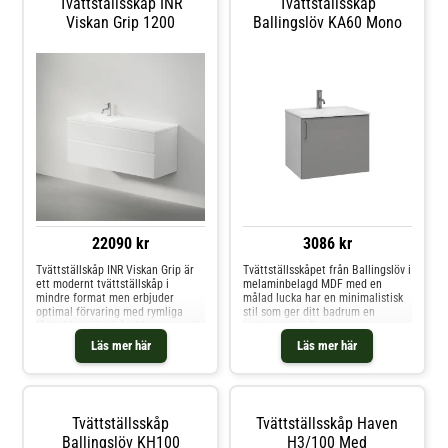
Tvättställsskåp INR
Tvättställsskåp
Viskan Grip 1200
Ballingslöv KA60 Mono
22090 kr
3086 kr
Tvättställskåp INR Viskan Grip är
Tvättställsskåpet från Ballingslöv i
ett modernt tvättställskåp i
melaminbelagd MDF med en
mindre format men erbjuder
målad lucka har en minimalistisk
optimal förvaring med rymliga
stil som ger ditt badrum en
lådor i bredder från 50 cm upp till
modern look. Detta
120 cm. Viskan Grips rena linjer
färdigmonterade tvättställskåp
Läs mer här
Läs mer här
och tydliga karaktär sätts av
levereras med en hylla och med
grepplisten i aluminium som både
en mjukstängande lucka.
förstärker designen och gör
möbeln extra tålig.
Tvättställsskåp
Tvättställsskåp Haven
Ballingslöv KH100
H3/100 Med