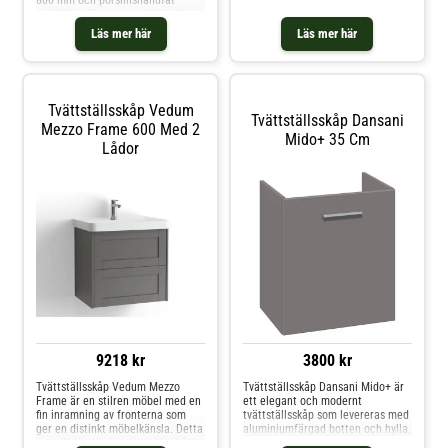
medföljer. Passar utmärkt i alla
typer av badrum.
Läs mer här
Läs mer här
Tvättställsskåp Vedum
Tvättställsskåp Dansani
Mezzo Frame 600 Med 2
Mido+ 35 Cm
Lådor
9218 kr
3800 kr
Tvättställsskåp Vedum Mezzo
Tvättställsskåp Dansani Mido+ är
Frame är en stilren möbel med en
ett elegant och modernt
fin inramning av fronterna som
tvättställsskåp som levereras med
ger en distinkt möbelkänsla. Detta
aluminiumfärgad botten och hylla.
svensktillverkade tvättställsskåp