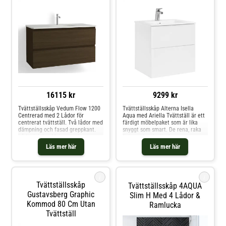
16115 kr
9299 kr
Tvättställsskåp Vedum Flow 1200
Tvättställsskåp Alterna Isella
Centrerad med 2 Lådor för
Aqua med Ariella Tvättställ är ett
centrerat tvättställ. Två lådor med
färdigt möbelpaket som är lika
dämpning och fasad greppkant.
snyggt som smart. De rena, raka
Lådindelning Mejram och
linjerna hos Isella Aqua ger ett
gummimatta ingår.
enkelt, jordnära och ungdomligt
Läs mer här
Läs mer här
intryck, och materialet –
termoplast – gör samtidigt
möbeln 100 % vattentålig. Den
förblir vattentätt även om du
i
i
skulle behöva såga eller borra i
Tvättställsskåp
Tvättställsskåp 4AQUA
den.
Gustavsberg Graphic
Slim H Med 4 Lådor &
Kommod 80 Cm Utan
Ramlucka
Tvättställ