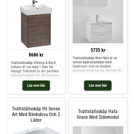
5735 kr
8686 kr
Tvättställsskåp Noro Neo är en
stilren badrumsmöbel med
Tvättställsskåp Villeroy & Boch
funktioner som en modern
Collaro 41 cm med 1 Dörr för
kommod förväntas ha. Perfekt för
Inbyggt Tvättställ är det perfekta
det mindre badrummet.
tvättställsskåpet för ditt badrum.
Kommoden är en del av Villeroy &
Boch populära serie Collaro och
Läs mer här
Läs mer här
består av 20 varianter anpassade
för inbyggt tvättställ.
Tvättställsskåp Ifö Sense
Tvättställsskåp Hafa
Art Med Bänkskiva Och 2
Grace Med Sidomodul
Lådor