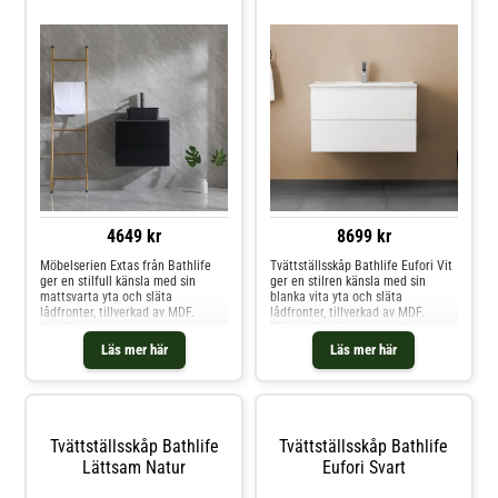
4649 kr
8699 kr
Möbelserien Extas från Bathlife
Tvättställsskåp Bathlife Eufori Vit
ger en stilfull känsla med sin
ger en stilren känsla med sin
mattsvarta yta och släta
blanka vita yta och släta
lådfronter, tillverkad av MDF.
lådfronter, tillverkad av MDF.
Handfatet är svart porslin.
Tvättstället är i vitt porslin.
Bänkskiva av stenkeramik. Ger
Skåpet ger snygg och smart
Läs mer här
Läs mer här
snygg och smart förvaring i de två
förvaring i de två lådorna som är
lådorna som är mjukstängande,
mjukstängande. Tvättställskåpet
har inbyggd belysning som drivs
har inbyggd belysning som drivs
med AA-batteri (ingår ej) och
med AA-batteri (ingår ej) och
även eluttag (230 V). Blandare
även eluttag (230 V).
ingår ej, finns att köpa till.
Tvättställsskåp Bathlife
Tvättställsskåp Bathlife
Lättsam Natur
Eufori Svart