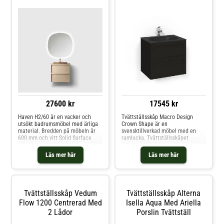
27600 kr
17545 kr
Haven H2/60 är en vacker och
Tvättställsskåp Macro Design
utsökt badrumsmöbel med ärliga
Crown Shape är en
material. Bredden på möbeln är
svensktillverkad möbel med en
600 mm och vitt Solid Surface
ramlucka. Tvättställsskåpet
handfat medföljer. Passar utmärkt
levereras med ett exklusivt
i alla typer av badrum.
tvättställ i glas, välj mellan olika
Läs mer här
Läs mer här
utföranden. Tvättställen är
hållbara, lättstädade och håller
sig snygga i många år utan att
repas.
Tvättställsskåp Vedum
Tvättställsskåp Alterna
Flow 1200 Centrerad Med
Isella Aqua Med Ariella
2 Lådor
Porslin Tvättställ