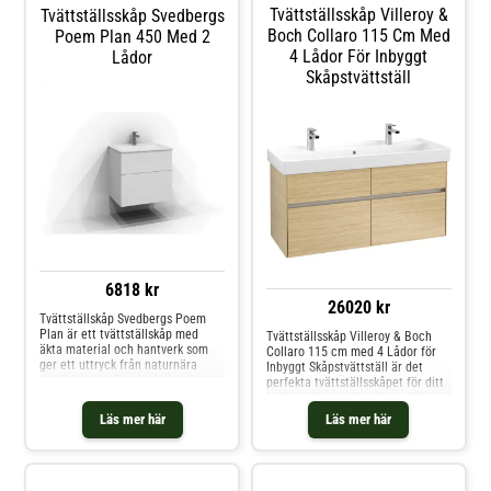
Tvättställsskåp Villeroy &
Tvättställsskåp Svedbergs
Boch Collaro 115 Cm Med
Poem Plan 450 Med 2
4 Lådor För Inbyggt
Lådor
Skåpstvättställ
6818 kr
26020 kr
Tvättställskåp Svedbergs Poem
Plan är ett tvättställskåp med
Tvättställsskåp Villeroy & Boch
äkta material och hantverk som
Collaro 115 cm med 4 Lådor för
ger ett uttryck från naturnära
Inbyggt Skåpstvättställ är det
nordiskt till mörkt jordnära.
perfekta tvättställsskåpet för ditt
badrum. Kommoden är en del av
Villeroy & Boch populära serie
Läs mer här
Läs mer här
Collaro och består av 20 varianter
anpassade för inbyggt tvättställ.