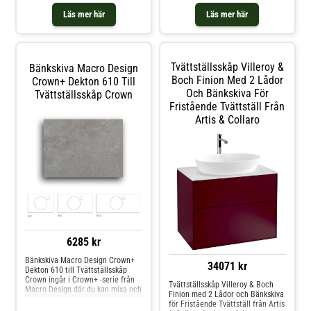
yta. Skåpet är tillverkat av
användas. Epos 200x45 är möbeln
melaminbelagd MDF och det
för det stora badrummet där
Läs mer här
Läs mer här
medföljande tvättstället är av vitt
kompromisser inte hör hemma.
porslin. Skåpet ger snygg och
smart förvaring i de två lådorna (4
lådor i bredd 1200 mm) som är
mjukstängande.
Tvättställsskåp Villeroy &
Bänkskiva Macro Design
Boch Finion Med 2 Lådor
Crown+ Dekton 610 Till
Och Bänkskiva För
Tvättställsskåp Crown
Fristående Tvättställ Från
Artis & Collaro
6285 kr
Bänkskiva Macro Design Crown+
34071 kr
Dekton 610 till Tvättställsskåp
Crown ingår i Crown+ -serie från
Tvättställsskåp Villeroy & Boch
Macro Design där du kan mixa och
Finion med 2 Lådor och Bänkskiva
matcha fritt bland kommoder,
för Fristående Tvättställ från Artis
fristående tvättställ och