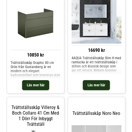
16690 kr
10850 kr
4AQUA Tvättställsskåp Slim H med
ramlucka är ett tvättställsskåp i
Tvättställsskåp Graphic 80 cm
stilren och klassisk design som
Grön från Gustavsberg är en
ger ett intryck. Möbeln kommer
modern och elegant
med mjukstängande lådor med
badrumsmöbel som levereras utan
fullutdrag, lådsidor av metall en
tvättställ. Med fullt utdragbara
sminkhållare, lådmatta och en
lådor som dessutom är
Läs mer här
Läs mer här
löstagbar lådindelning. Möbeln är
mjukstängande så öppnas och
förberedd för både golv- och
stängs lådorna på ett behagligt
väggavlopp och har justerbara
och tyst sätt. Detta skåp har ett
upphängningsbeslag för enkel
utfällbart lönnfack med en
montering av en person.
prylmagnet för förvaring av
Tvättställsskåp Villeroy &
småsaker, det finns även utrymme
för montering av ett eluttag.
Boch Collaro 41 Cm Med
Tvättställsskåp Noro Neo
Komplettera ditt underskåp med
1 Dörr För Inbyggt
tvättställ, handtag och blandare.
Tvättställ