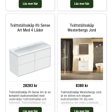
går att kombinera i olika
Läs mer här
Läs mer här
utförande så att du kan sätta din
egen prägel. Mezzo är en
badrumsserie med moderna
funktioner och personlig design.
Tvättställsskåp Ifö Sense
Tvättställsskåp
Art Med 4 Lådor
Westerbergs Jord
28283 kr
8380 kr
Tvättställsskåp Ifö Sense Art är en
Tvättställsskåp Westerbergs Jord
komplett badrumsmöbel med
är en stilren och elegant
underskåp/ tvättställsskåp och
badrumsmöbel för dig som
tvättställ. Tvättställskåpet har
uppskattar det enkla avskalade
tillverkats i fukttåligt material och
men inte är rädd för det kaxiga.
har fyra mjukstängande lådor med
De noga utvalda detaljerna
Läs mer här
Läs mer här