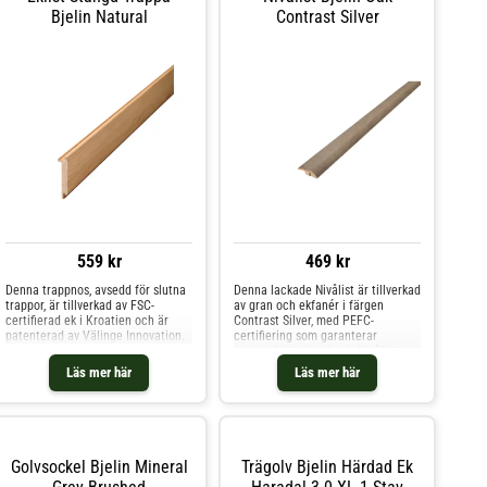
att både rengöra och underhålla.
kaféer - eller till hallen i ditt hem.
Bjelin Natural
Contrast Silver
Vi rekommenderar golv med en
Den mattlackade ytan skyddar mot
borstad och lackad yta för alla
fläckar och gör golvet lätt att
utrymmen i ditt hem.
underhålla.
559 kr
469 kr
Denna trappnos, avsedd för slutna
Denna lackade Nivålist är tillverkad
trappor, är tillverkad av FSC-
av gran och ekfanér i färgen
certifierad ek i Kroatien och är
Contrast Silver, med PEFC-
patenterad av Välinge Innovation.
certifiering som garanterar
ansvarsfullt skogsbruk. Nivålist ger
en attraktiv övergång vid
Läs mer här
Läs mer här
nivåskillnader på 9-11 mm. .
Golvsockel Bjelin Mineral
Trägolv Bjelin Härdad Ek