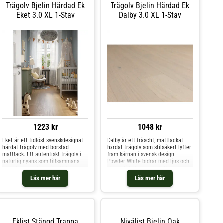
Trägolv Bjelin Härdad Ek
Trägolv Bjelin Härdad Ek
Eket 3.0 XL 1-Stav
Dalby 3.0 XL 1-Stav
1223 kr
1048 kr
Eket är ett tidlöst svenskdesignat
Dalby är ett fräscht, mattlackat
härdat trägolv med borstad
härdat trägolv som stilsäkert lyfter
mattlack. Ett autentiskt trägolv i
fram kärnan i svensk design.
naturlig nyans som tillsammans
Powder White bidrar med ljus och
med den variationsrika Nature
charm till alla rum och Nature
sorteringen förstärker golvets
sorteringen lyfter fram den
Läs mer här
Läs mer här
genuina känsla. Golvet är tillverkat
autentiska träkänslan. Denna klass
av FSC-certifierad europeisk ek.
33-produkt är tillverkad av FSC-
Den borstade ytan ger en gedigen
certifierad europeisk ek. Den är
träkänsla – som påminner om ett
extremt slitagetålig och idealisk
oljat golv – medan lacken gör
för tungt trafikerade utrymmen
golvet mer slitagetåligt och lättare
som hotell, butiker, kontor och
Eklist Stängd Trappa
Nivålist Bjelin Oak