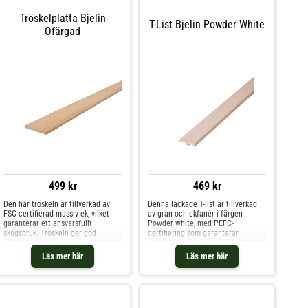
Tröskelplatta Bjelin
T-List Bjelin Powder White
Ofärgad
499 kr
469 kr
Den här tröskeln är tillverkad av
Denna lackade T-list är tillverkad
FSC-certifierad massiv ek, vilket
av gran och ekfanér i färgen
garanterar ett ansvarsfullt
Powder white, med PEFC-
skogsbruk. Tröskeln ger god
certifiering som garanterar
tillgänglighet för personer med
ansvarsfullt skogsbruk. T-list ger en
funktionshinder, täcker glipan
attraktiv övergång och döljer
Läs mer här
Läs mer här
mellan golv och dörrkarm samt
skarvar mellan golvytor.
möjliggör ventilation under dörren.