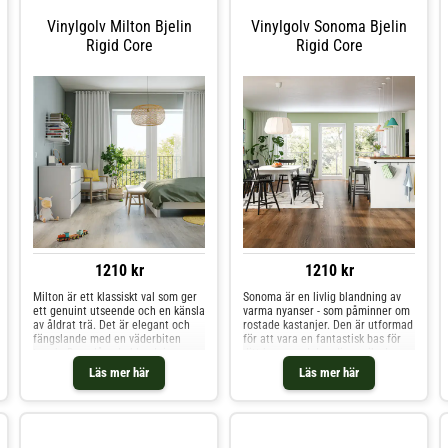
Vinylgolv Milton Bjelin
Vinylgolv Sonoma Bjelin
Rigid Core
Rigid Core
1210 kr
1210 kr
Milton är ett klassiskt val som ger
Sonoma är en livlig blandning av
ett genuint utseende och en känsla
varma nyanser - som påminner om
av åldrat trä. Det är elegant och
rostade kastanjer. Den är utformad
fängslande med en väderbiten
för att vara en fantastisk bas för
touch. Den slående blandningen av
ditt hem, med den djupa rikedomen
naturliga nyanser och varma
som skapar en fantastisk och
Läs mer här
Läs mer här
undertoner innebär att det
karismatisk känsla av äkthet.
smickrar alla färger i ditt hem,
vilket gör det både praktisk och
sofistikerat.