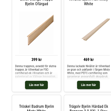
Bjelin Ofärgad
White
399 kr
469 kr
Denna trappnos, avsedd för slutna
Denna lackade Nivålist är tillverkad
trappor, är tillverkad av FSC-
av gran och askfanér i färgen Misty
certifierad ek i Kroatien och är
White, med PEFC-certifiering som
patenterad av Välinge Innovation.
garanterar ansvarsfullt skogsbruk.
Nivålist ger en attraktiv övergång
vid nivåskillnader på 9-11 mm. .
Läs mer här
Läs mer här
Tröskel Badrum Bjelin
Trägolv Bjelin Härdad Ek