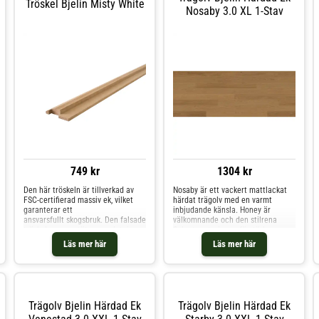
Tröskel Bjelin Misty White
Nosaby 3.0 XL 1-Stav
749 kr
1304 kr
Den här tröskeln är tillverkad av
Nosaby är ett vackert mattlackat
FSC-certifierad massiv ek, vilket
härdat trägolv med en varmt
garanterar ett
inbjudande känsla. Honey är
ansvarsfullt skogsbruk. Den falsade
välkomnande och den stilrena
tröskeln ger en tätare anslutning
Select sorteringen förstärker
mellan dörrbladet och
golvets naturligt lugnande känsla.
Läs mer här
Läs mer här
tröskeln, vilket förbättrar ljudisoleri
Denna klass 33-produkt är
ngen när dörren är stängd.
tillverkad av FSC-certifierad
europeisk ek och är extremt
slitagetålig och idealisk för livliga
utrymmen som hotell, butiker,
kontor och kaféer - eller på de
Trägolv Bjelin Härdad Ek
Trägolv Bjelin Härdad Ek
ställen i hemmet där golvet