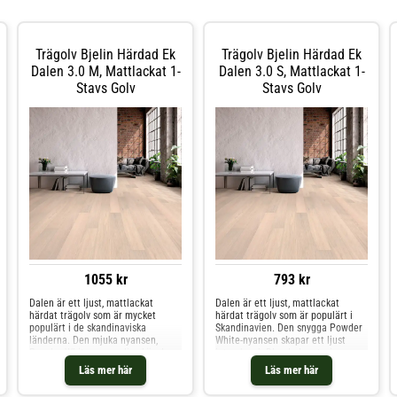
Trägolv Bjelin Härdad Ek
Trägolv Bjelin Härdad Ek
Dalen 3.0 M, Mattlackat 1-
Dalen 3.0 S, Mattlackat 1-
Stavs Golv
Stavs Golv
1055 kr
793 kr
Dalen är ett ljust, mattlackat
Dalen är ett ljust, mattlackat
härdat trägolv som är mycket
härdat trägolv som är populärt i
populärt i de skandinaviska
Skandinavien. Den snygga Powder
länderna. Den mjuka nyansen,
White-nyansen skapar ett ljust
Powder White, ger en ljus känsla
intryck och Blended sorteringen,
och Blended sorteringen, som
som kännetecknas av mindre
Läs mer här
Läs mer här
kännetecknas av mindre
variationer i nyans och struktur,
variationer i nyans och struktur,
bidrar till att ge golvet karaktär.