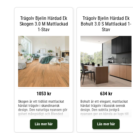
Trägolv Bjelin Härdad Ek
Trägolv Bjelin Härdad Ek
Skogen 3.0 M Mattlackad
Bohult 3.0 S Mattlackad 1-
1-Stav
Stav
1053 kr
634 kr
Skogen är ett tidlöst mattlackat
Bohult är ett elegant, mattlackat
härdat trägolv i skandinavisk
härdat trägolv i klassisk svensk
design. Den naturliga nyansen gör
design. Den subtila jordgrå
golvet mångsidigt och Blended
nyansen ger en känsla av lugn till
sorteringen, som kännetecknas av
alla utrymmen och Blended
mindre variationer i nyans och
sorteringen, som kännetecknas av
Läs mer här
Läs mer här
struktur, bidrar till att ge golvet
mindre variationer i nyans och
karaktär. Denna klass 33-produkt är
struktur, bidrar till att ge golvet