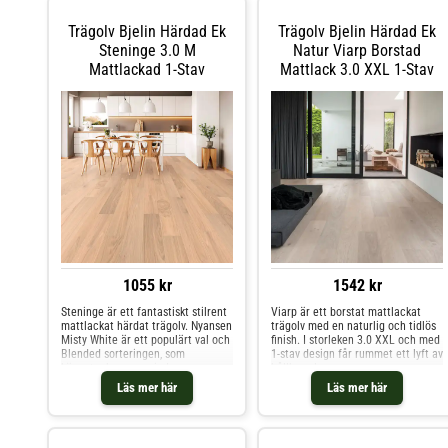
europeisk ek. Den är extremt
europeisk ek och är extremt
slitagetålig och idealisk för tungt
slitagetålig och idealisk för livliga
Trägolv Bjelin Härdad Ek
Trägolv Bjelin Härdad Ek
trafikerade utrymmen som hotell,
utrymmen som hotell, butiker,
butiker, kontor och kaféer - eller till
kontor och kaféer - eller på de
Steninge 3.0 M
Natur Viarp Borstad
hallen i ditt hem. Den mattlackade
ställen i hemmet där golvet
Mattlackad 1-Stav
Mattlack 3.0 XXL 1-Stav
ytan skyddar mot fläckar och gör
behöver klara lite extra. Den
golvet lätt att underhålla.
mattlackade ytan skyddar mot
fläckar och gör golvet lätt att
underhålla.
1055 kr
1542 kr
Steninge är ett fantastiskt stilrent
Viarp är ett borstat mattlackat
mattlackat härdat trägolv. Nyansen
trägolv med en naturlig och tidlös
Misty White är ett populärt val och
finish. I storleken 3.0 XXL och med
Blended sorteringen, som
1-stav design får rummet ett lyft av
kännetecknas av mindre
hållbar elegans.
variationer i nyans och struktur,
Läs mer här
Läs mer här
bidrar till att ge golvet karaktär.
Denna klass 33-produkt är
tillverkad av FSC-certifierad
europeisk ek och är extremt