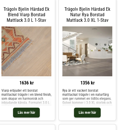
slitagetålig och idealisk för livliga
tillverkad av FSC-certifierad
utrymmen som hotell, butiker,
europeisk ek och är extremt
Trägolv Bjelin Härdad Ek
Trägolv Bjelin Härdad Ek
kontor och kaféer - eller på de
slitagetålig och idealisk för livliga
ställen i hemmet där golvet
utrymmen som hotell, butiker,
Blend Viarp Borstad
Natur Rya Borstad
behöver klara lite extra. Den
kontor och kaféer - eller på de
Mattlack 3.0 L 1-Stav
Mattlack 3.0 XL 1-Stav
mattlackade ytan skyddar mot
ställen i hemmet där golvet
fläckar och gör golvet lätt att
behöver klara lite extra. Den
underhålla.
mattlackade ytan skyddar mot
fläckar och gör golvet lätt att
underhålla.
1636 kr
1356 kr
Viarp erbjuder ett borstat
Rya är ett vackert borstat
mattlackat trägolv i en blend finish,
mattlackat trägolv i en naturfärg
som skapar en harmonisk och
som ger rummet en tidlös elegans.
inbjudande känsla. Formatet 3.0 L
Golvet kommer i 3.0 XL storlek och
och 1-stav gör detta golv till en
1-stav konstruktion för ett stilrent
perfekt detalj för ditt hem.
utseende.
Läs mer här
Läs mer här