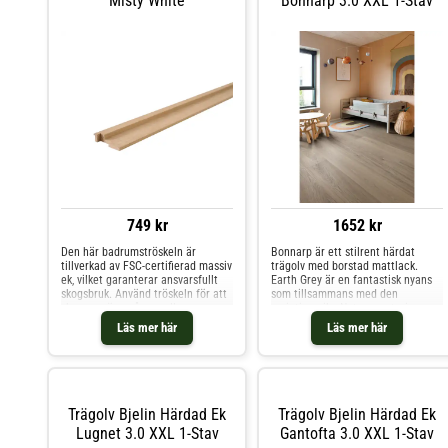
Misty White
Bonnarp 3.0 XXL 1-Stav
749 kr
1652 kr
Den här badrumströskeln är
Bonnarp är ett stilrent härdat
tillverkad av FSC-certifierad massiv
trägolv med borstad mattlack.
ek, vilket garanterar ansvarsfullt
Earth Grey är en fantastisk nyans
skogsbruk. Använd tröskeln för att
som tillsammans med den
skapa en övergång mellan
variationsrika Nature sorteringen
badrumsgolvet och andra områden
skapar ett golv med harmonisk och
Läs mer här
Läs mer här
eller rum.
genuin träkänsla. Golvet är
tillverkat av FSC-certifierad
europeisk ek. Den borstade ytan
ger en gedigen träkänsla – som
påminner om ett oljat golv –
medan lacken gör golvet mer
Trägolv Bjelin Härdad Ek
Trägolv Bjelin Härdad Ek
slitagetåligt och lättare att både
Lugnet 3.0 XXL 1-Stav
Gantofta 3.0 XXL 1-Stav
rengöra och underhålla. Vi
rekommenderar golv med en