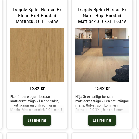
tillverkad av FSC-certifierad
klass 33-produkt är tillverkad av
europeisk ek och är extremt
FSC-certifierad europeisk ek och är
Trägolv Bjelin Härdad Ek
Trägolv Bjelin Härdad Ek
slitagetålig och idealisk för livliga
extremt slitagetålig och idealisk
utrymmen som hotell, butiker,
för livliga utrymmen som hotell,
Blend Eket Borstad
Natur Höja Borstad
kontor och kaféer - eller på de
butiker, kontor och kaféer - eller på
Mattlack 3.0 L 1-Stav
Mattlack 3.0 XXL 1-Stav
ställen i hemmet där golvet
de ställen i hemmet där golvet
behöver klara lite extra. Den
behöver klara lite extra. Den
mattlackade ytan skyddar mot
mattlackade ytan skyddar mot
fläckar och gör golvet lätt att
fläckar och gör golvet lätt att
underhålla.
underhålla.
1232 kr
1542 kr
Eket är ett elegant borstat
Höja är ett stiligt borstat
mattlackat trägolv i blend finish,
mattlackat trägolv i en naturfärgad
vilket skapar en unik och varm
nyans. Golvet, som kommer i
känsla. Med sin storlek 3.0 L och 1-
formatet 3.0 XXL, har en 1-stav
stav teknik ger golvet ett snyggt
konstruktion för en elegant och
och hållbart resultat.
enhetlig yta.
Läs mer här
Läs mer här