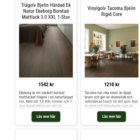
slitagetålig och idealisk för livliga
Trägolv Bjelin Härdad Ek
utrymmen som hotell, butiker,
Vinylgolv Tacoma Bjelin
kontor och kaféer - eller på de
Natur Ekeborg Borstad
Rigid Core
ställen i hemmet där golvet
Mattlack 3.0 XXL 1-Stav
behöver klara lite extra. Den
mattlackade ytan skyddar mot
fläckar och gör golvet lätt att
underhålla.
1542 kr
1210 kr
Ekeborg är ett vackert borstat
Tacoma har rika toner av djupt
mattlackat trägolv i en naturfärgad
brunt och ger en dramatisk och
ton. Med sitt 3.0 XXL format och 1-
sofistikerad touch till ditt golv. Den
stav konstruktion ger det en
är varm och inbjudande, som en
exklusiv känsla i varje rum.
frodig svensk skog, och kan
kombineras med tidlösa neutrala
Läs mer här
Läs mer här
toner eller rika, överdådiga toner.