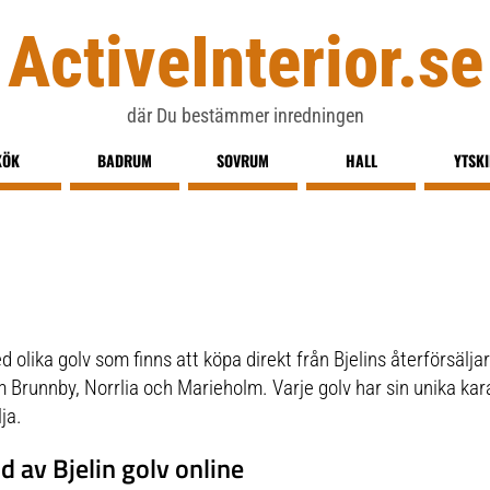
ActiveInterior.se
där Du bestämmer inredningen
KÖK
BADRUM
SOVRUM
HALL
YTSK
d olika golv som finns att köpa direkt från Bjelins återförsäljar
om Brunnby, Norrlia och Marieholm. Varje golv har sin unika ka
ja.
d av Bjelin golv online