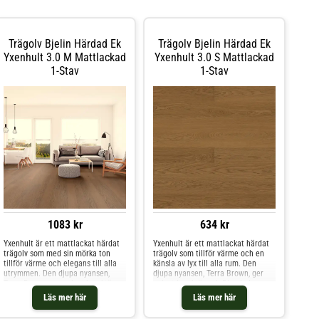
Trägolv Bjelin Härdad Ek
Trägolv Bjelin Härdad Ek
Yxenhult 3.0 M Mattlackad
Yxenhult 3.0 S Mattlackad
1-Stav
1-Stav
1083 kr
634 kr
Yxenhult är ett mattlackat härdat
Yxenhult är ett mattlackat härdat
trägolv som med sin mörka ton
trägolv som tillför värme och en
tillför värme och elegans till alla
känsla av lyx till alla rum. Den
utrymmen. Den djupa nyansen,
djupa nyansen, Terra Brown, ger
Terra Brown, ger golvet karaktär
golvet karaktär och Blended
och Blended sorteringen, som
sorteringen, som kännetecknas av
Läs mer här
Läs mer här
kännetecknas av mindre
mindre variationer i nyans och
variationer i nyans och struktur,
struktur, bidrar till en varmt