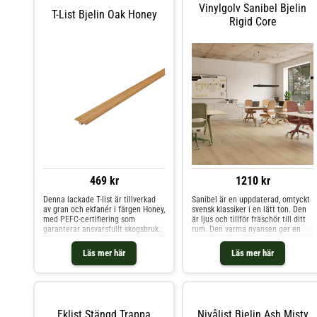
Vinylgolv Sanibel Bjelin
T-List Bjelin Oak Honey
Rigid Core
469 kr
1210 kr
Denna lackade T-list är tillverkad
Sanibel är en uppdaterad, omtyckt
av gran och ekfanér i färgen Honey,
svensk klassiker i en lätt ton. Den
med PEFC-certifiering som
är ljus och tillför fräschör till ditt
garanterar ansvarsfullt skogsbruk.
rum. Den varma nyansen ger en
T-list ger en attraktiv övergång och
graciös och jordnära känsla som
döljer skarvar mellan golvytor.
kompletterar alla inredningsstilar.
Läs mer här
Läs mer här
Eklist Stängd Trappa
Nivålist Bjelin Ash Misty