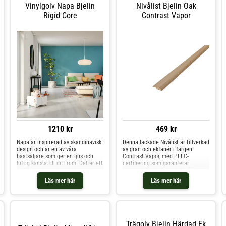
Vinylgolv Napa Bjelin
Nivålist Bjelin Oak
Rigid Core
Contrast Vapor
1210 kr
469 kr
Napa är inspirerad av skandinavisk
Denna lackade Nivålist är tillverkad
design och är en av våra
av gran och ekfanér i färgen
bästsäljare som ger en ljus och
Contrast Vapor, med PEFC-
luftig känsla till ditt rum. Det är ett
certifiering som garanterar
utmärkt val om du vill skapa ett
ansvarsfullt skogsbruk. Nivålist ger
starkt designuttryck med rena
en attraktiv övergång vid
Läs mer här
Läs mer här
linjer, en neutral palett och en
nivåskillnader på 9-11 mm. .
känsla av rymd.
Trägolv Bjelin Härdad Ek