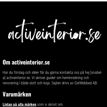
spolkant, vilket gör det enklare att
skillnad Utan spolkant (rimless):
hålla rent och minskar risken för
Inga gömda utrymmen där smuts
smuts och bakterier. Den
och bakterier kan samlas
antibakteriella Extraglaze®-ytan
Antibakteriell glasyr: Hjälper till
gör att kalk och smuts har svårt
att reducera bakterier på ytan
att fästa, så din toalett håller sig
GeniusFlush® spolteknik: Effektiv
fräsch längre. Fördelar och
och tyst spolning som minimerar
funktioner du märker i vardagen
stänk Skjult montering: Skapar ett
Genius Flush-system: Kraftfull och
stilrent och harmoniskt intryck
tyst spolning som täcker hela
Modern italiensk design: Passar
skålen Rimless design: Helt utan
perfekt i både privata hem och
spolkant för enklare rengöring och
offentliga miljöer Maximal hygien
bättre hygien Antibakteriell
och enkel rengöring Toaletten är
Extraglaze®: Yta som gör d
helt ut
Om activeinterior.se
Har du förslag och idéer får du gärna kontakta oss på hej [snabel-
a] activeinterior.se. Vi skriver
guider om heminredning och
renovering
i både slott och koja. Sajten drivs av GetWebbed AB.
Varumärken
Listan på alla märken
som vi skrivit om.