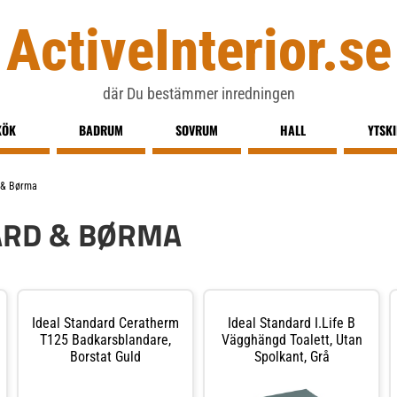
ActiveInterior.se
där Du bestämmer inredningen
KÖK
BADRUM
SOVRUM
HALL
YTSK
 & Børma
ARD & BØRMA
Ideal Standard Ceratherm
Ideal Standard I.life B
T125 Badkarsblandare,
Vägghängd Toalett, Utan
Borstat Guld
Spolkant, Grå