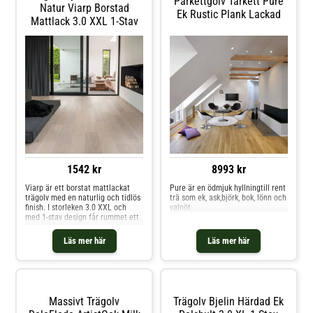
Parkettgolv Tarkett Pure
hållbara konstruktion gör det till
lättare att både rengöra och
Natur Viarp Borstad
Ek Rustic Plank Lackad
ett långsiktigt val. Ett sofistikerat
underhålla. Vi rekommenderar
Mattlack 3.0 XXL 1-Stav
trägolv som förenar traditionell
golv med en borstad och lackad
känsla med modern design.
yta för alla utrymmen i ditt hem.
1542 kr
8993 kr
Viarp är ett borstat mattlackat
Pure är en ödmjuk hyllningtill rent
trägolv med en naturlig och tidlös
trä som ek, ask,björk, bok, lönn och
finish. I storleken 3.0 XXL och
valnöt.
med 1-stav design får rummet ett
lyft av hållbar elegans.
Läs mer här
Läs mer här
Massivt Trägolv
Trägolv Bjelin Härdad Ek