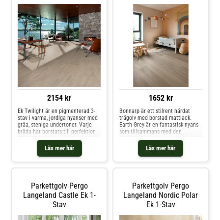
2154 kr
1652 kr
Ek Twilight är en pigmenterad 3-
Bonnarp är ett stilrent härdat
stav i varma, jordiga nyanser med
trägolv med borstad mattlack.
gråa, steniga undertoner. Varje
Earth Grey är en fantastisk nyans
bräda har borstats till perfektion
som tillsammans med den
för att lyfta fram träets naturliga
variationsrika Nature sorteringen
ådring. Den ultramatta ytan
skapar ett golv med harmonisk
Läs mer här
Läs mer här
minimerar ljusets reflektioner och
och genuin träkänsla. Golvet är
låter färg och känsla hos golvet
tillverkat av FSC-certifierad
komma till sin fulla rätt samtidigt
europeisk ek. Den borstade ytan
som träet skyddas från dagligt
ger en gedigen träkänsla – som
slitage.
påminner om ett oljat golv –
Parkettgolv Pergo
Parkettgolv Pergo
medan lacken gör golvet mer
slitagetåligt och lättare att både
Langeland Castle Ek 1-
Langeland Nordic Polar
rengöra och underhålla. Vi
Stav
Ek 1-Stav
rekommenderar golv med en
borstad och lackad yta för alla