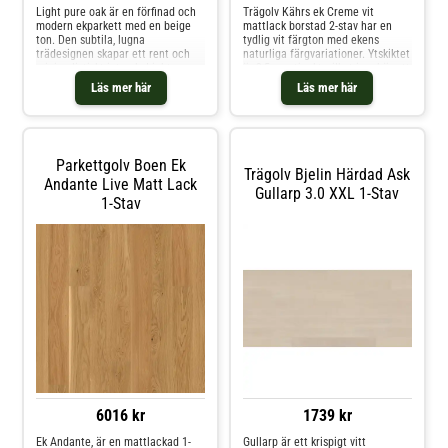
Light pure oak är en förfinad och
Trägolv Kährs ek Creme vit
modern ekparkett med en beige
mattlack borstad 2-stav har en
ton. Den subtila, lugna
tydlig vit färgton med ekens
trädesignen skapar ett rent och
naturliga färgvariationer. Ytskiktet
minimalistiskt intryck. Light pure
är 3,5 mm tjockt, vilket innebär att
oak har en extra matt yta och lätt
Kährs Original kan slipas 3-4
Läs mer här
Läs mer här
borstning för ett obehandlat och
gånger, så att flera generationer
sofistikerat utseende. Falster har
kan ha glädje av dem. Kährs
en smal plankstorlek och fasade
Original kan användas i en mängd
kanter längs långsidan som ger
olika miljöer, exempelvis i
ett modernt och luftigt intryck i
bostäder, på kontor och i butiker.
Parkettgolv Boen Ek
små till medelstora rum. I större
Trägolv Bjelin Härdad Ask
lokaler ger det ett livligare
Andante Live Matt Lack
Gullarp 3.0 XXL 1-Stav
intryck. Falster är ett Stayclean+
1-Stav
golv som gör ytan på ditt trägolv
vattenbeständigt upp till 72
timmar. Detta unika skydd
förhindrar också att smuts fastnar
i skarvarna och trästrukturen,
vilket håller golvet fräscht och gör
det enkelt att rengöra.
6016 kr
1739 kr
Ek Andante, är en mattlackad 1-
Gullarp är ett krispigt vitt