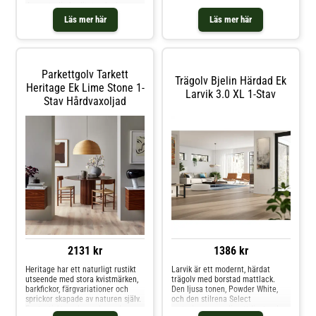
infärgningen uttrycker det rustika
den naturlig kvalitet och elegans
i naturligt träkompletterat med en
som få andra golv. Den
Läs mer här
Läs mer här
ultramatt finish.
högkvalitativa ytan med naturlig
olja framhäver ekträets värme och
lyster. Precis som alla kollektioner
i MEISTERParquet. longlife-serien
är PD 400 särskilt väl lämpad för
Parkettgolv Tarkett
flytande installation ovanpå
Trägolv Bjelin Härdad Ek
golvvärme.
Heritage Ek Lime Stone 1-
Larvik 3.0 XL 1-Stav
Stav Hårdvaxoljad
2131 kr
1386 kr
Heritage har ett naturligt rustikt
Larvik är ett modernt, härdat
utseende med stora kvistmärken,
trägolv med borstad mattlack.
barkfickor, färgvariationer och
Den ljusa tonen, Powder White,
sprickor skapade av naturen själv.
och den stilrena Select
Fantastiskt vackra golv med en
sorteringen ger dig ett ljust och