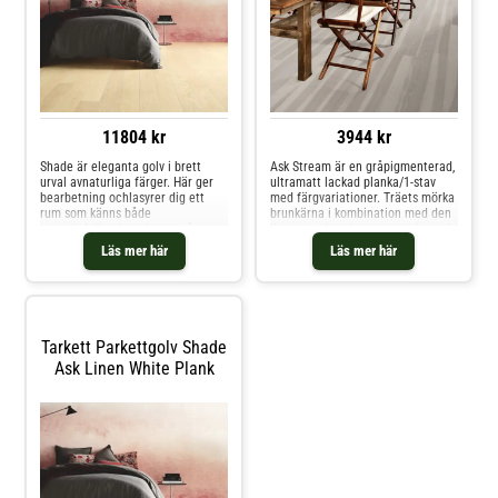
11804 kr
3944 kr
Shade är eleganta golv i brett
Ask Stream är en gråpigmenterad,
urval avnaturliga färger. Här ger
ultramatt lackad planka/1-stav
bearbetning ochlasyrer dig ett
med färgvariationer. Träets mörka
rum som känns både
brunkärna i kombination med den
uttrycksfulltoch ombonat på
ljusa ytveden skapar ett golv med
samma gång. Välj din stil!
stor karaktär. Får innehålla stora
Läs mer här
Läs mer här
kvistar. Borstad med mikrofasade
kanter.
Tarkett Parkettgolv Shade
Ask Linen White Plank