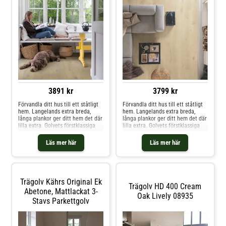
utrymmen i ditt hem.
3891 kr
3799 kr
Förvandla ditt hus till ett ståtligt
Förvandla ditt hus till ett ståtligt
hem. Langelands extra breda,
hem. Langelands extra breda,
långa plankor ger ditt hem det där
långa plankor ger ditt hem det där
lilla extra. Golvets förstklassiga
lilla extra. Golvets förstklassiga
utseende är perfekt för rymliga
utseende är perfekt för rymliga
vardagsrum och gör att du kan
vardagsrum och gör att du kan
Läs mer här
Läs mer här
förverkliga ditt drömhem. Inget
förverkliga ditt drömhem. Inget
slår elegansen av ett generöst
slår elegansen av ett generöst
trägolv, och Langeland är med
trägolv, och Langeland är med
sina 26 cm ett av de bredaste på
sina 26 cm ett av de bredaste på
marknaden.
marknaden.
Trägolv Kährs Original Ek
Trägolv HD 400 Cream
Abetone, Mattlackat 3-
Oak Lively 08935
Stavs Parkettgolv