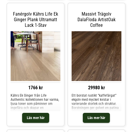
tillverkad av FSC-certifierad
europeisk ek och är extremt
slitagetålig och idealisk för livliga
Fanérgolv Kährs Life Ek
Massivt Trägolv
utrymmen som hotell, butiker,
kontor och kaféer - eller på de
Ginger Plank Ultramatt
DalaFloda ArtistOak
ställen i hemmet där golvet
Lack 1-Stav
Coffee
behöver klara lite extra. Den
mattlackade ytan skyddar mot
fläckar och gör golvet lätt att
underhålla.
1766 kr
29980 kr
Kährs Ek Ginger från Life
Ett borstat rustikt ”kaffefärgat”
Authentic kollektionen har varma,
ekgolv med mycket kvistar i
ljusa toner som påminner om
varierande storlek och struktur.
ingefära och skapar en
Borstningen ger golvet en patina
inbjudande känsla i alla rum.
samt en ännu hårdare yta än den
Träets naturliga skönhet framhävs
eken redan har. Spacklingar
Läs mer här
Läs mer här
av dess unika ådring, vilket skapar
förekommer på detta golv.
en autentisk och organisk
atmosfär som förhöjer hemmets