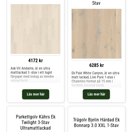
Stav
restauranger - eller till hallen i
ditt hem. Den mattlackade ytan
skyddar mot fläckar och gör golvet
lätt att underhålla.
4172 kr
6285 kr
Ask Vit Andante, är en ultra
mattlackad 3 -stav i ett lugnt
Ek Pale White Canyon, är en ultra
färgspel med inslag av mindre
matt lackad, Live Pure 1-stav i
mängd kvist.
Chaletino format på 15 mm i
tjocklek, borstad plank.
Läs mer här
Läs mer här
Parkettgolv Kährs Ek
Trägolv Bjelin Härdad Ek
Twilight 3-Stav
Bonnarp 3.0 XXL 1-Stav
Ultramattlackad