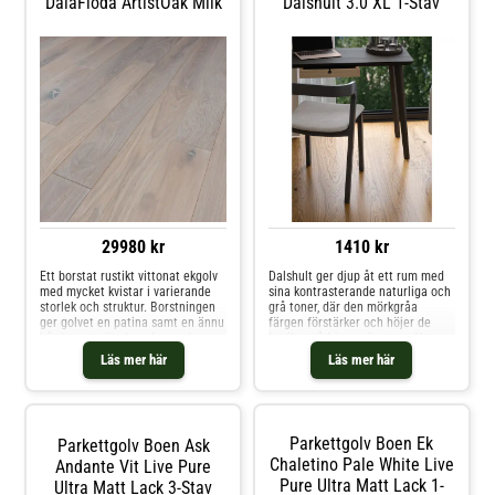
DalaFloda ArtistOak Milk
Dalshult 3.0 XL 1-Stav
29980 kr
1410 kr
Ett borstat rustikt vittonat ekgolv
Dalshult ger djup åt ett rum med
med mycket kvistar i varierande
sina kontrasterande naturliga och
storlek och struktur. Borstningen
grå toner, där den mörkgråa
ger golvet en patina samt en ännu
färgen förstärker och höjer de
hårdare yta än den eken redan
intrikata ådringsmönstren. Nature-
har. Spacklingar förekommer på
sorteringen förstärker den
Läs mer här
Läs mer här
detta golv.
autentiska trä-looken, och
tillsammans med den naturliga
nyansen utstrålar golvet en härlig
vinterkänsla. Denna klass 33-
produkt är tillverkad av FSC-
Parkettgolv Boen Ek
Parkettgolv Boen Ask
certifierad europeisk ek och är
extremt slitagetålig och idealisk
Chaletino Pale White Live
Andante Vit Live Pure
för tungt trafikerade utrymmen
Pure Ultra Matt Lack 1-
Ultra Matt Lack 3-Stav
som hotell, butiker, kontor och