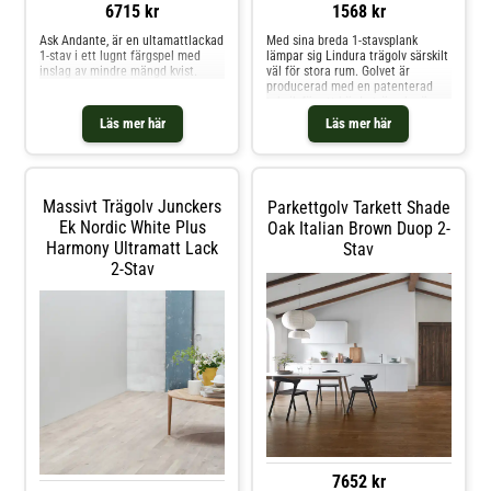
6715 kr
1568 kr
Ask Andante, är en ultamattlackad
Med sina breda 1-stavsplank
1-stav i ett lugnt färgspel med
lämpar sig Lindura trägolv särskilt
inslag av mindre mängd kvist.
väl för stora rum. Golvet är
producerad med en patenterad
teknik för att härda trä och göra
det starkare.
Läs mer här
Läs mer här
Tillverkningsprocessen gör golvet
tre gånger starkare än
traditionella trägolv och utnyttjar
förnyelsebara råvaror optimalt.
Denna speciella produktstruktur
Massivt Trägolv Junckers
Parkettgolv Tarkett Shade
gör Lindura extremt hållbar och
Ek Nordic White Plus
den idealiska golvlösningen för
Oak Italian Brown Duop 2-
hårt använda bostadsområden,
Harmony Ultramatt Lack
Stav
eller till och med kommersiella
2-Stav
utrymmen. Den ultramatta
lackerade finishen, som tränger in
fukt i varje enskild por, gör inte
bara att plankorna ser extra
sofistikerade och naturliga ut,
utan gör dem också extra lätta att
underhålla och motståndskraftiga
mot fläckar och mikrorepor.
7652 kr