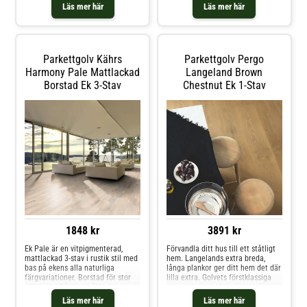
patina från århundranden tillbaka.
modernt golv. Larvik är tillverkat
Läs mer här
Läs mer här
Den djupborstade ytan, behandlad
av FSC-certifierad europeisk ek.
med hårdvaxolja förstärker den
Den borstade ytan ger en genuin
rustika känslan ytterligare.
träkänsla – som påminner om ett
oljat golv – medan lacken gör
golvet mer slitagetåligt och
Parkettgolv Kährs
Parkettgolv Pergo
lättare att både rengöra och
underhålla. Vi rekommenderar
Harmony Pale Mattlackad
Langeland Brown
golv med en borstad och lackad
Borstad Ek 3-Stav
Chestnut Ek 1-Stav
yta för alla utrymmen i ditt hem.
1848 kr
3891 kr
Ek Pale är en vitpigmenterad,
Förvandla ditt hus till ett ståtligt
mattlackad 3-stav i rustik stil med
hem. Langelands extra breda,
bas på ekens alla naturliga
långa plankor ger ditt hem det där
färgvariationer. Borstad för stor
lilla extra. Golvets förstklassiga
träkänsla. Får innehålla stora
utseende är perfekt för rymliga
kvistar. 15 mm
vardagsrum och gör att du kan
Läs mer här
Läs mer här
förverkliga ditt drömhem. Inget