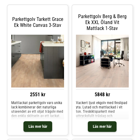
Parkettgolv Berg & Berg
Parkettgolv Tarkett Grace
Ek XXL Öland Vit
Ek White Canvas 3-Stav
Mattlack 1-Stav
2551 kr
5848 kr
Mattlackat parkettgolv vars unika
Vackert ljust ekgolv med finslipad
lack kombinerar det naturliga
yta. Lutad och mattlackad i vit
utseendet av ett oljat trägolv med
ton. Treskiktsparkett med
den enkla skötseln av ett lackat.
uttrycksfullt träslag och
Med den nya lacken Proteco
motståndskrafig kvalitet. Golvet
ExtraMatt får du det lackade
har Berg & Bergs egna
Läs mer här
Läs mer här
golvets alla praktiska fördelar.
klicksystem Svedloc Plus. Denna
Utmärkt städbarhet, minimal
fog låser samman brädorna och
skötsel och ett effektivt skydd mot
när de väl är låsta förblir de