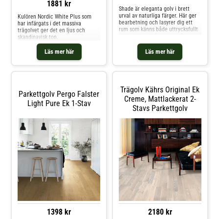
1881 kr
Shade är eleganta golv i brett
urval av naturliga färger. Här ger
Kulören Nordic White Plus som
bearbetning och lasyrer dig ett
har infärgats i det massiva
rum som känns både uttrycksfullt
trägolvet ger det en ljus och
och ombonat på samma gång.
skandinavisk ton.
Välj din stil!
Läs mer här
Läs mer här
Trägolv Kährs Original Ek
Parkettgolv Pergo Falster
Creme, Mattlackerat 2-
Light Pure Ek 1-Stav
Stavs Parkettgolv
1398 kr
2180 kr