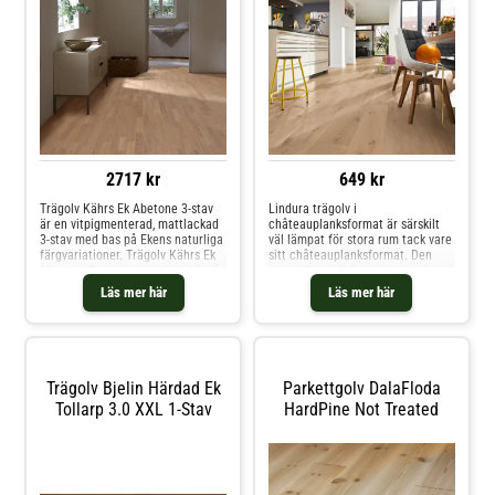
2717 kr
649 kr
Trägolv Kährs Ek Abetone 3-stav
Lindura trägolv i
är en vitpigmenterad, mattlackad
châteauplanksformat är särskilt
3-stav med bas på Ekens naturliga
väl lämpat för stora rum tack vare
färgvariationer. Trägolv Kährs Ek
sitt châteauplanksformat. Den
Abetone 3-stav har en tjocklek på
speciella produktuppbyggnaden
13 mm och är slipbart 2-3 gånger.
gör Lindura mycket slitstarkt och
Läs mer här
Läs mer här
till en idealisk golvlösning för hårt
belastade bostadsytor eller även
kommersiella miljöer. Den
ultramatta lackerade ytan, som
tränger in i varje enskild por, ger
plankorna ett extra exklusivt och
Trägolv Bjelin Härdad Ek
Parkettgolv DalaFloda
naturligt utseende samtidigt som
Tollarp 3.0 XXL 1-Stav
HardPine Not Treated
den gör dem särskilt lättskötta
samt motståndskraftiga mot
fläckar och mikrorepor (små repor
i lackytan som inte tränger
igenom till det äkta träets
slitskikt).