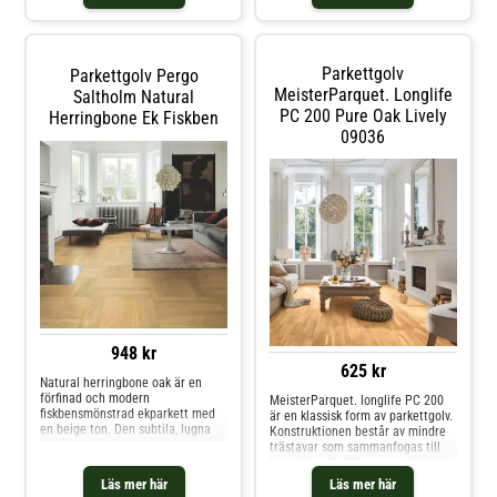
slår elegansen av ett generöst
trägolv, och Langeland är med
sina 26 cm ett av de bredaste på
marknaden.
Parkettgolv
Parkettgolv Pergo
MeisterParquet. Longlife
Saltholm Natural
PC 200 Pure Oak Lively
Herringbone Ek Fiskben
09036
948 kr
625 kr
Natural herringbone oak är en
förfinad och modern
MeisterParquet. longlife PC 200
fiskbensmönstrad ekparkett med
är en klassisk form av parkettgolv.
en beige ton. Den subtila, lugna
Konstruktionen består av mindre
trädesignen skapar ett rent och
trästavar som sammanfogas till
minimalistiskt intryck. Natural
en varierad och harmonisk helhet.
herringbone oak har en extra matt
3-stavsgolv som MeisterParquet.
Läs mer här
Läs mer här
yta och lätt borstning för ett
longlife PC 200 passar i alla