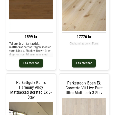
1599 kr
17776 kr
Tollarp är ett fantastiskt,
Obehandlat golv i Furu.
mattlackat härdat trägolv med en
varm känsla. Shadow Brown är en
djup ton som tillsammans med
den variationsrika Nature
sorteringen lyfter den autentiska
Läs mer här
Läs mer här
träkänslan i golvet. Denna klass
33-produkt är tillverkad av FSC-
certifierad europeisk ek. Den är
extremt slitagetålig och idealisk
för tungt trafikerade utrymmen
Parkettgolv Kährs
Parkettgolv Boen Ek
som hotell, butiker, kontor och
kaféer - eller till hallen i ditt hem.
Harmony Alloy
Concerto Vit Live Pure
Den mattlackade ytan skyddar
Mattlackad Borstad Ek 3-
Ultra Matt Lack 3-Stav
mot fläckar och gör golvet lätt att
Stav
underhålla.