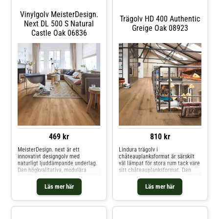
värme.
Vinylgolv MeisterDesign.
Trägolv HD 400 Authentic
Next DL 500 S Natural
Greige Oak 08923
Castle Oak 06836
469 kr
810 kr
MeisterDesign. next är ett
Lindura trägolv i
innovativt designgolv med
châteauplanksformat är särskilt
naturligt ljuddämpande underlag.
väl lämpat för stora rum tack vare
Den högkvalitativa, modulära
sitt châteauplanksformat. Den
produktuppbyggnaden med
speciella produktuppbyggnaden
integrerad ljudabsorberande
gör Lindura mycket slitstarkt och
Läs mer här
Läs mer här
matta i naturlig kork utgör
till en idealisk golvlösning för hårt
grunden för en slitstark och
belastade bostadsytor eller även
hållbar golvlösning som passar
kommersiella miljöer. Den
lika bra för extra komfort i
ultramatta lackerade ytan, som
vardagsrum och sovrum som i kök
tränger in i varje enskild por, ger