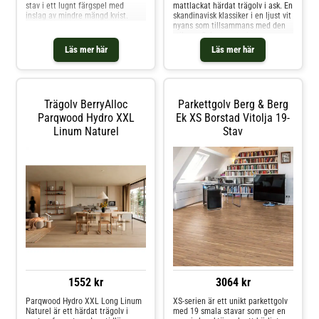
stav i ett lugnt färgspel med
mattlackat härdat trägolv i ask. En
inslag av mindre mängd kvist.
skandinavisk klassiker i en ljust vit
nyans som tillsammans med den
stilrena Select sorteringen
förstärker golvets naturligt
Läs mer här
Läs mer här
avskalade och minimalistiska
känsla. Denna klass 33-produkt är
extremt slitagetålig och idealisk
för livliga utrymmen som hotell,
butiker, kontor och kaféer - eller
Trägolv BerryAlloc
Parkettgolv Berg & Berg
på de ställen i hemmet där golvet
behöver klara lite extra. Den
Parqwood Hydro XXL
Ek XS Borstad Vitolja 19-
mattlackade ytan skyddar mot
Linum Naturel
Stav
fläckar och gör golvet lätt att
underhålla
1552 kr
3064 kr
Parqwood Hydro XXL Long Linum
XS-serien är ett unikt parkettgolv
Naturel är ett härdat trägolv i
med 19 smala stavar som ger en