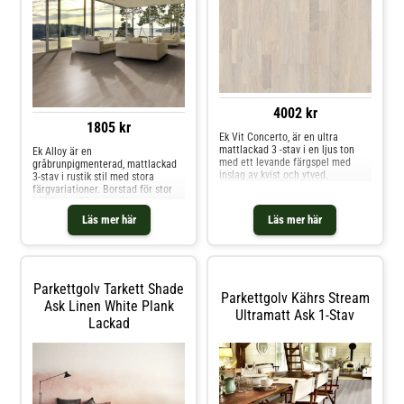
4002 kr
1805 kr
Ek Vit Concerto, är en ultra
mattlackad 3 -stav i en ljus ton
Ek Alloy är en
med ett levande färgspel med
gråbrunpigmenterad, mattlackad
inslag av kvist och ytved.
3-stav i rustik stil med stora
färgvariationer. Borstad för stor
träkänsla. Får innehålla stora
kvistar. 15 mm.
Läs mer här
Läs mer här
Parkettgolv Tarkett Shade
Parkettgolv Kährs Stream
Ask Linen White Plank
Ultramatt Ask 1-Stav
Lackad