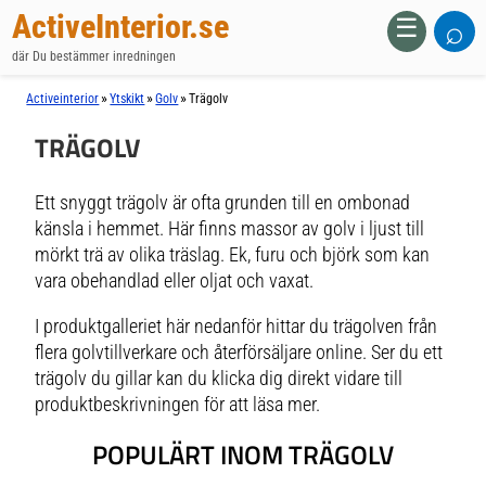
ActiveInterior.se
⌕
☰
där Du bestämmer inredningen
»
»
»
Activeinterior
Ytskikt
Golv
Trägolv
TRÄGOLV
Ett snyggt trägolv är ofta grunden till en ombonad
känsla i hemmet. Här finns massor av golv i ljust till
mörkt trä av olika träslag. Ek, furu och björk som kan
vara obehandlad eller oljat och vaxat.
I produktgalleriet här nedanför hittar du trägolven från
flera golvtillverkare och återförsäljare online. Ser du ett
trägolv du gillar kan du klicka dig direkt vidare till
produktbeskrivningen för att läsa mer.
POPULÄRT INOM TRÄGOLV