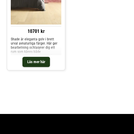
10701 kr
Shade är eleganta golv i brett
urval avnaturliga färger. Här ger
bearbetning ochlasyrer dig ett
rum som känns både
uttrycksfulltoch ombonat på
samma gång. Välj din stil!
Läs mer här